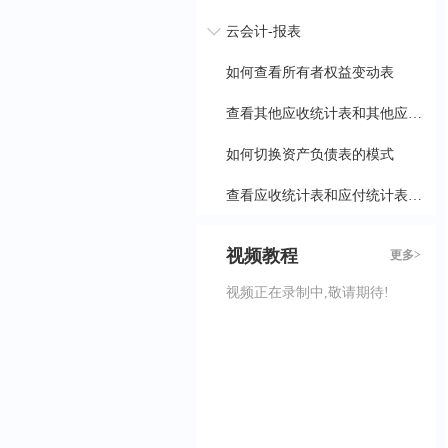
云会计-报表
如何查看所有者权益变动表
查看其他应收统计表和其他应付统计表
如何切换资产负债表的模式
查看应收统计表和应付统计表以及应收账款账龄表
如何查看费用统计表和经营状况表
视频教程
更多>
如何编辑修改现金流量表和查看现金流量表季报
视频正在录制中,敬请期待!
修改查看利润表、项目利润表和利润表季报
发票管理
结账
云会计-资金管理