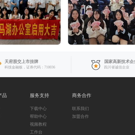
天府股交上市挂牌
国家高新技术企
科技金融板，证券代码：710036
四川省诚信企业
产品
服务支持
商务合作
计
下载中心
联系我们
存
帮助中心
加盟合作
纳
视频教程
工作台