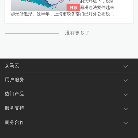
今年以来，在金税三期、国地税合并的大环境下，税务
机关的稽查手段进一步提升，各种偷漏税违法案件越来
越无所遁形。这半年，上海市税务部门已对外公布税
收“黑名单”信息66件，联合34个部门对相关涉案人员实施
限制出境等联合惩戒措施。
没有更多了
众马云
用户服务
热门产品
服务支持
商务合作