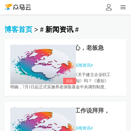


博客首页
>
# 新闻资讯 #
社保个税再调整，员工开心，老板急
了，会计应该这样做！
众马网客服
•
2018年08月29日
•
#新闻资讯#
还记得6月13日，国务院正式发布的《关于建立企业职工
基本养老保险基金中央调剂制度的通知》吗？《通知》
明确，7月1日起正式实施养老保险基金中央调剂制度。
【离职攻略】不想跟会计工作说拜拜，
这10个交接要点需牢记！
众马网客服
•
2018年08月29日
•
#新闻资讯#