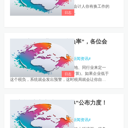
“金九银十”跳槽高峰期马上就到了，会计人你有换工作的
打算吗？跳槽是升职加薪的绝佳机会。
2018最新各行业“预警税负率”，各位会
计人收好了！
众马网客服
•
2018年08月29日
•
#新闻资讯#
不同行业，不同地区，税局会根据当地、同行业来定一
个税负，即应该交多少税(用百分比计算)。如果企业低于
这个税负，系统就会发出预警，这时税局就会让你自
查，甚至稽查。我们可以掌握在不低于行业平均税负率
1%左右(商业企业1.5%左右)。
各地税务部门加大“黑名单”公布力度！
会计人，你还安全吗？
众马网客服
•
2018年08月29日
•
#新闻资讯#