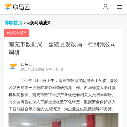


博客首页
>
#众马动态#
#众马动态#
南充市数据局、嘉陵区发改局一行到我公司
调研
众马云
2025年02月20日 下午 3:41:38
2025
年
2
月
20
日上午，南充市数据局副局长江永波、嘉陵
区发改局等一行莅临我
公
司调研指导工作。西华师范大学计算
机学院教授、南充市数字经济产业促进会相关人员陪同调研。
此次调研旨在深入了解企业在数字化转型、数据安全保护及人
工智能融合等方面的发展情况，为企业提供政策指导和支持。