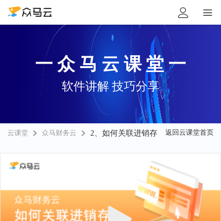


一 众 马 云 课 堂 一
软件讲解 技巧分享
2、如何关联进销存
返回云课堂首页
云课堂
众马财务云