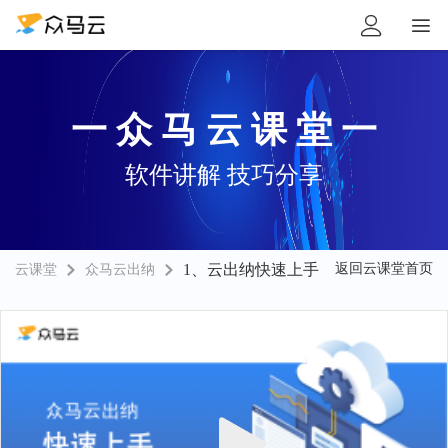


一 众 马 云 课 堂 一
软件讲解 技巧分享
1、云出纳快速上手
返回云课堂首页
云课堂
众马云出纳