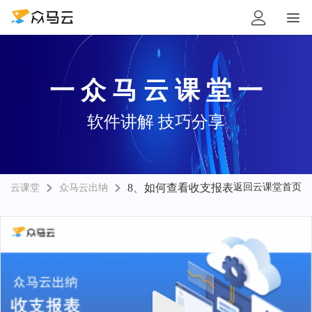


一 众 马 云 课 堂 一
软件讲解 技巧分享
8、如何查看收支报表
返回云课堂首页
云课堂
众马云出纳